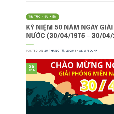
TIN TỨC - SỰ KIỆN
KỶ NIỆM 50 NĂM NGÀY GIẢ
NƯỚC (30/04/1975 – 30/04
POSTED ON
25 THÁNG TƯ, 2025
BY
ADMIN DLNF
25
Th4