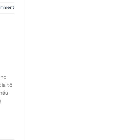
omment
cho
tía tô
 nấu
ị