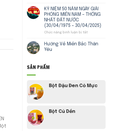
KỶ
TRƯỜNG
KỶ
NGUYÊN
HỒI
NIỆM
KỶ NIỆM 50 NĂM NGÀY GIẢI
VƯƠN
GIÁO
135
PHÓNG MIỀN NAM – THỐNG
MÌNH
NĂM
NHẤT ĐẤT NƯỚC
CỦA
NGÀY
(30/04/1975 – 30/04/2025)
DÂN
SINH
TỘC
CHỦ
Chức năng bình luận bị tắt
ở
TỊCH
KỶ
HỒ
NIỆM
Hướng Về Miền Bắc Thân
CHÍ
50
Yêu
MINH
NĂM
(19/5/1890
NGÀY
–
GIẢI
SẢN PHẨM
19/5/2025)
PHÓNG
VỊ
MIỀN
LÃNH
NAM
TỤ
–
Bột Đậu Đen Cỏ Mực
VĨ
THỐNG
ĐẠI
NHẤT
CỦA
ĐẤT
DÂN
NƯỚC
TỘC
(30/04/1975
Bột Củ Dền
VIỆT
–
NAM
30/04/2025)
ÊN
Một