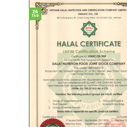
26
Th9