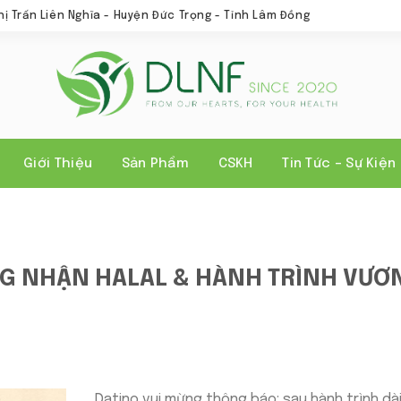
hị Trấn Liên Nghĩa - Huyện Đức Trọng - Tỉnh Lâm Đồng
Giới Thiệu
Sản Phẩm
CSKH
Tin Tức – Sự Kiện
NG NHẬN HALAL & HÀNH TRÌNH VƯƠ
Datino vui mừng thông báo: sau hành trình dài