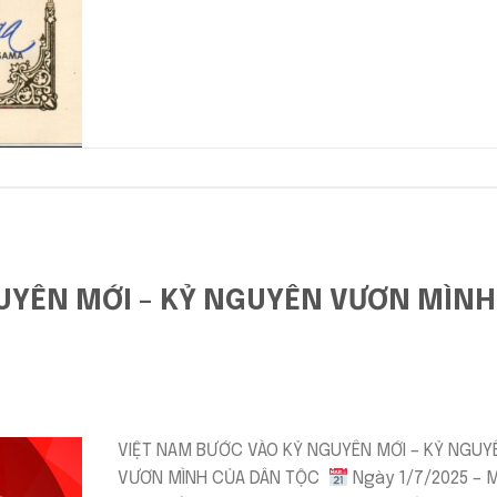
UYÊN MỚI – KỶ NGUYÊN VƯƠN MÌNH
VIỆT NAM BƯỚC VÀO KỶ NGUYÊN MỚI – KỶ NGUY
VƯƠN MÌNH CỦA DÂN TỘC
Ngày 1/7/2025 – 