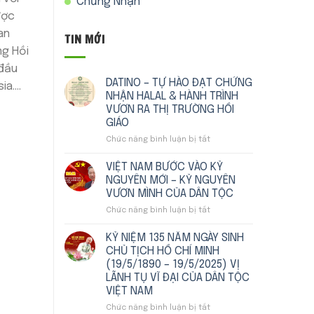
Chứng Nhận
ược
an
TIN MỚI
ng Hồi
 đầu
DATINO – TỰ HÀO ĐẠT CHỨNG
ia….
NHẬN HALAL & HÀNH TRÌNH
VƯƠN RA THỊ TRƯỜNG HỒI
GIÁO
Chức năng bình luận bị tắt
ở
DATINO
–
VIỆT NAM BƯỚC VÀO KỶ
TỰ
NGUYÊN MỚI – KỶ NGUYÊN
HÀO
VƯƠN MÌNH CỦA DÂN TỘC
ĐẠT
Chức năng bình luận bị tắt
ở
CHỨNG
VIỆT
NHẬN
NAM
HALAL
KỶ NIỆM 135 NĂM NGÀY SINH
BƯỚC
&
CHỦ TỊCH HỒ CHÍ MINH
VÀO
HÀNH
(19/5/1890 – 19/5/2025) VỊ
KỶ
TRÌNH
LÃNH TỤ VĨ ĐẠI CỦA DÂN TỘC
NGUYÊN
VƯƠN
VIỆT NAM
MỚI
RA
–
THỊ
Chức năng bình luận bị tắt
ở