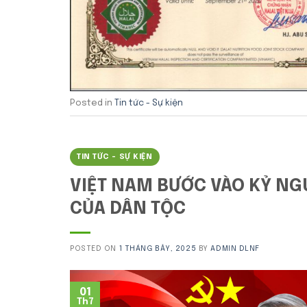
Posted in
Tin tức - Sự kiện
TIN TỨC - SỰ KIỆN
VIỆT NAM BƯỚC VÀO KỶ NG
CỦA DÂN TỘC
POSTED ON
1 THÁNG BẢY, 2025
BY
ADMIN DLNF
01
Th7