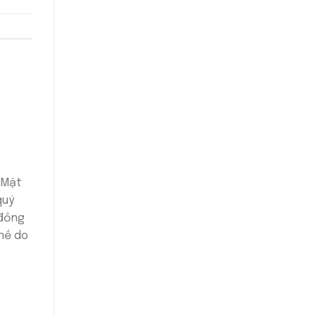
 Mặt
quý
 đồng
 nề do