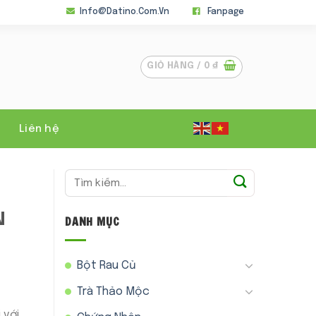
Info@datino.com.vn
Fanpage
GIỎ HÀNG /
0
₫
Liên hệ
Tìm
kiếm:
N
DANH MỤC
Bột Rau Củ
Trà Thảo Mộc
 với