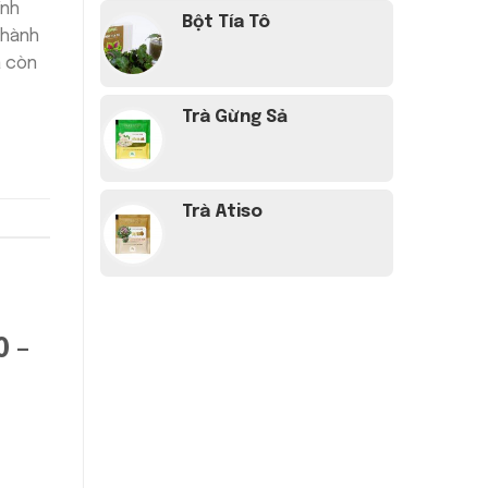
ính
Bột Tía Tô
thành
à còn
Trà Gừng Sả
Trà Atiso
0 –