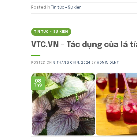
Posted in
Tin tức - Sự kiện
TIN TỨC - SỰ KIỆN
VTC.VN – Tác dụng của lá t
POSTED ON
8 THÁNG CHÍN, 2024
BY
ADMIN DLNF
08
Th9