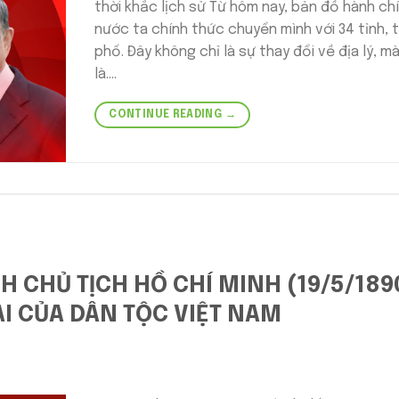
thời khắc lịch sử Từ hôm nay, bản đồ hành ch
nước ta chính thức chuyển mình với 34 tỉnh, 
phố. Đây không chỉ là sự thay đổi về địa lý, m
là….
CONTINUE READING
→
H CHỦ TỊCH HỒ CHÍ MINH (19/5/189
ĐẠI CỦA DÂN TỘC VIỆT NAM