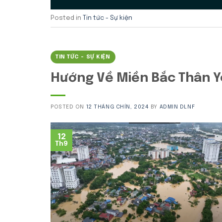
Posted in
Tin tức - Sự kiện
TIN TỨC - SỰ KIỆN
Hướng Về Miền Bắc Thân 
POSTED ON
12 THÁNG CHÍN, 2024
BY
ADMIN DLNF
12
Th9