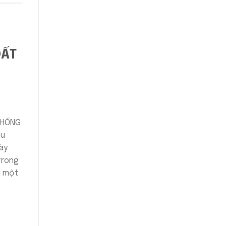
ĐẤT
 THỐNG
ấu
gày
trong
n một