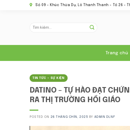
Skip
Số 09 - Khúc Thừa Dụ, Lô Thanh Thanh - Tổ 26 - T
to
content
Tìm
kiếm:
Trang chủ
TIN TỨC - SỰ KIỆN
DATINO – TỰ HÀO ĐẠT CHỨ
RA THỊ TRƯỜNG HỒI GIÁO
POSTED ON
26 THÁNG CHÍN, 2025
BY
ADMIN DLNF