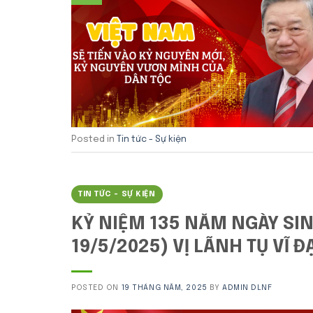
Posted in
Tin tức - Sự kiện
TIN TỨC - SỰ KIỆN
KỶ NIỆM 135 NĂM NGÀY SIN
19/5/2025) VỊ LÃNH TỤ VĨ 
POSTED ON
19 THÁNG NĂM, 2025
BY
ADMIN DLNF