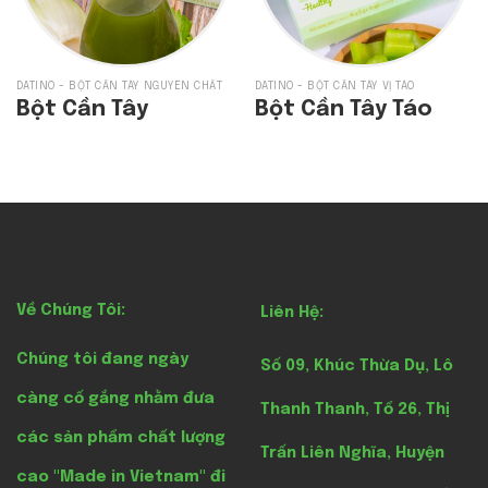
DATINO - BỘT CẦN TÂY NGUYÊN CHẤT
DATINO - BỘT CẦN TÂY VỊ TÁO
Bột Cần Tây
Bột Cần Tây Táo
Về Chúng Tôi:
Liên Hệ:
Chúng tôi đang ngày
Số 09, Khúc Thừa Dụ, Lô
càng cố gắng nhằm đưa
Thanh Thanh, Tổ 26, Thị
các sản phẩm chất lượng
Trấn Liên Nghĩa, Huyện
cao "Made in Vietnam" đi