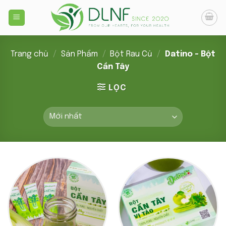
Skip
to
content
Trang chủ
/
Sản Phẩm
/
Bột Rau Củ
/
Datino - Bột
Cần Tây
LỌC