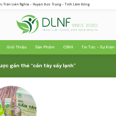
hị Trấn Liên Nghĩa - Huyện Đức Trọng - Tỉnh Lâm Đồng
Giới Thiệu
Sản Phẩm
CSKH
Tin Tức – Sự Kiện
ợc gắn thẻ “cần tây sấy lạnh”