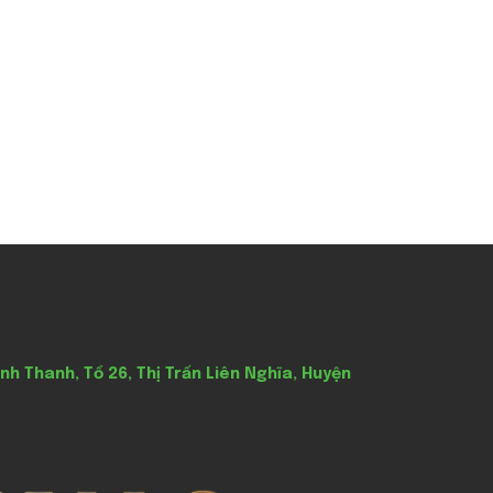
nh Thanh, Tổ 26, Thị Trấn Liên Nghĩa, Huyện