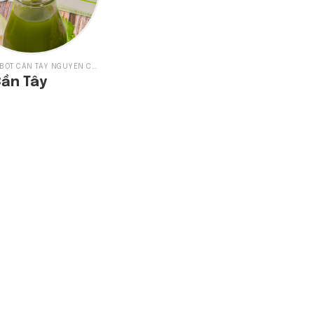
DATINO - BỘT CẦN TÂY NGUYÊN CHẤT
Cần Tây