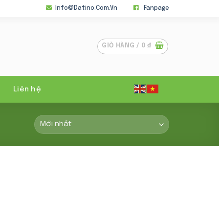
Info@datino.com.vn
Fanpage
GIỎ HÀNG /
0
₫
Liên hệ