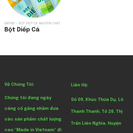
DATINO - BỘT DIẾP CÁ NGUYÊN CHẤT
Bột Diếp Cá
Về Chúng Tôi:
Liên Hệ:
Chúng tôi đang ngày
Số 09, Khúc Thừa Dụ, Lô
càng cố gắng nhằm đưa
Thanh Thanh, Tổ 26, Thị
các sản phẩm chất lượng
Trấn Liên Nghĩa, Huyện
cao "Made in Vietnam" đi